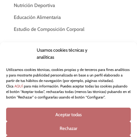
Nutrición Deportiva
Educación Alimentaria
Estudio de Composición Corporal
Aviso Legal
Usamos cookies técnicas y
Política de Privacidad
analíticas
Política de Cookies
Utilizamos cookies técnicas, cookies propias y de terceros para fines analíticos
y para mostrarte publicidad personalizada en base a un perfil elaborado a
Términos y Condiciones del Servicio
partir de tus hábitos de navegación (por ejemplo, páginas visitadas).
Clica
AQUÍ
para más información. Puedes aceptar todas las cookies pulsando
el botón “Aceptar todas”, rechazarlas todas (menos las técnicas) pulsando en el
botón "Rechazar" o configurarlas usando el botón “Configurar”.
Aceptar todas
ASNADI – Nº 1612
Rechazar