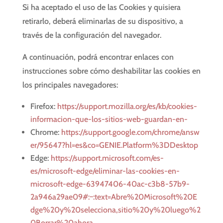
Si ha aceptado el uso de las Cookies y quisiera
retirarlo, deberá eliminarlas de su dispositivo, a
través de la configuración del navegador.
A continuación, podrá encontrar enlaces con
instrucciones sobre cómo deshabilitar las cookies en
los principales navegadores:
Firefox:
https://support.mozilla.org/es/kb/cookies-
informacion-que-los-sitios-web-guardan-en-
Chrome:
https://support.google.com/chrome/answ
er/95647?hl=es&co=GENIE.Platform%3DDesktop
Edge:
https://support.microsoft.com/es-
es/microsoft-edge/eliminar-las-cookies-en-
microsoft-edge-63947406-40ac-c3b8-57b9-
2a946a29ae09#:~:text=Abre%20Microsoft%20E
dge%20y%20selecciona,sitio%20y%20luego%2
0Borrar%20ahora
.